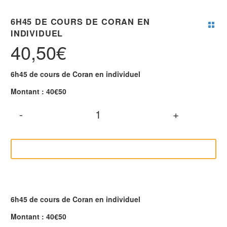
6H45 DE COURS DE CORAN EN
INDIVIDUEL
40,50
€
6h45 de cours de Coran en individuel
Montant : 40€50
6h45
-
+
de
cours
de
Coran
AJOUTER AU PANIER
en
individuel
quantity
6h45 de cours de Coran en individuel
Montant : 40€50